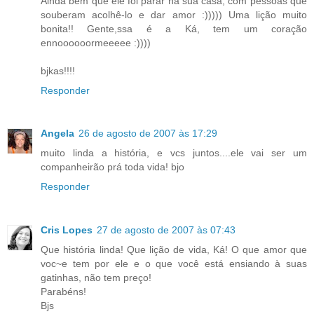
Ainda bem que ele foi parar na sua casa, com pessoas que
souberam acolhê-lo e dar amor :))))) Uma lição muito
bonita!! Gente,ssa é a Ká, tem um coração
ennoooooormeeeee :))))
bjkas!!!!
Responder
Angela
26 de agosto de 2007 às 17:29
muito linda a história, e vcs juntos....ele vai ser um
companheirão prá toda vida! bjo
Responder
Cris Lopes
27 de agosto de 2007 às 07:43
Que história linda! Que lição de vida, Ká! O que amor que
voc~e tem por ele e o que você está ensiando à suas
gatinhas, não tem preço!
Parabéns!
Bjs