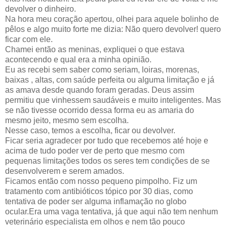
devolver o dinheiro.
Na hora meu coração apertou, olhei para aquele bolinho de
pêlos e algo muito forte me dizia: Não quero devolver! quero
ficar com ele.
Chamei então as meninas, expliquei o que estava
acontecendo e qual era a minha opinião.
Eu as recebi sem saber como seriam, loiras, morenas,
baixas , altas, com saúde perfeita ou alguma limitação e já
as amava desde quando foram geradas. Deus assim
permitiu que vinhessem saudáveis e muito inteligentes. Mas
se não tivesse ocorrido dessa forma eu as amaria do
mesmo jeito, mesmo sem escolha.
Nesse caso, temos a escolha, ficar ou devolver.
Ficar seria agradecer por tudo que recebemos até hoje e
acima de tudo poder ver de perto que mesmo com
pequenas limitações todos os seres tem condições de se
desenvolverem e serem amados.
Ficamos então com nosso pequeno pimpolho. Fiz um
tratamento com antibióticos tópico por 30 dias, como
tentativa de poder ser alguma inflamação no globo
ocular.Era uma vaga tentativa, já que aqui não tem nenhum
veterinário especialista em olhos e nem tão pouco