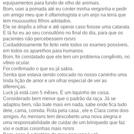
equipamentos para fundo de olho de animais.
Bom, usei a pomada até eu conter minha vergonha e pedir
um amigo meu que é oftamologista e um anjo na terra que
tem muuuuuitos filhos adotados.
Ele se dispôs a olhar e até operar caso fossse uma catarata.
E lá fui eu ao seu consultório no final do dia, para que os
pacientes não percebessem rsrsrs
Cuidaddosamente foi feito nele todos os exames possíveis,
em todos os aparelhos para humanos.
Bom, foi constatado que ele tem um problema congênito, no
vítreo ocular.
Foi confirmado o que eu já sabia.
Sentia que estava sendo colocado no nosso caminho uma
linda lição de amor e um olhar especial de ver as
diferenças.
Luck já está com 5 mêses. É um tiquinho de coisa.
Considerado bem menor que o padrão da raça. Já se
adaptou bem, não bate mais em nada, sabe onde fica tudo
dele, cama, comida. Rola pela casa , ele e Clara como dois
amigos. As menians tem descoberto uma nova alegria e
uma responsabilidade de cuidar de um brinquedo que faz
xixi e outras coisinhas mais rsrsrs