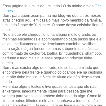
Essa página foi um lift de um lindo LO da minha amiga
Cris
Lopes
.
Bom, para quem acompanha me blog viu que a três meses
atrás chegou aqui em casa o mais novo membro da família,
um lindo filhote de Yorkshire. O nome dessa coisinha linda é
Luck.
No dia que ele chegou, foi uma alegria muito grande, as
meninas encantadas e acompanhando cada passo que ele
dava. Imediatamente providenciamos caminha, vasilhas
para ração e água (encontrei umas saboneteiras plásticas
com formato de cachorro), toalha, brinquedinhos, shampoo,
perfume e tudo mais que esse pequeno príncipe tinha
direito.
Bom, mas existia algo de errado, ele se batia em tudo que
encontrava pela frente e quando colocamos ele na cestinha
que não tinha mais que 6 cm de altura ele não descia com
medo.
Fiz então alguns testes e tive quase certeza que ele não
enxergava. Imediatamente liguei para pessoa que me
vendeu para ver se ela também tinha notado algo. Como lá
tinham outros filhotes e ele acompanhava a todos , então
elas não notaram. Ela pediu para eu levar ele de volta e me